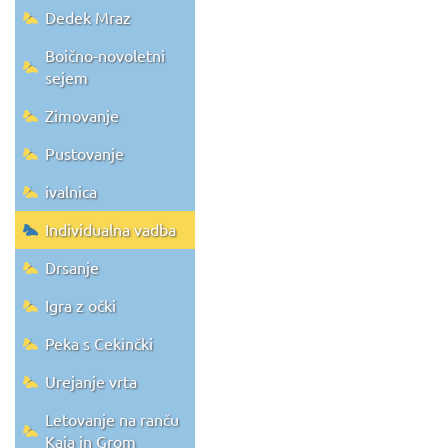
Dedek Mraz
Boično-novoletni
sejem
Zimovanje
Pustovanje
ivalnica
Individualna vadba
Drsanje
Igra z očki
Peka s Cekinčki
Urejanje vrta
Letovanje na ranču
Kaja in Grom