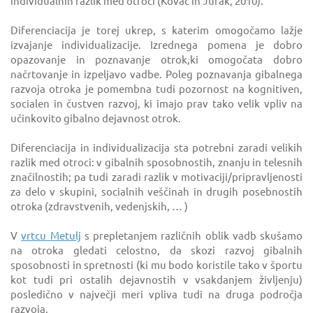
individualnih razlik med otroci (Kovač in Jurak, 2010).
Diferenciacija je torej ukrep, s katerim omogočamo lažje
izvajanje individualizacije. Izrednega pomena je dobro
opazovanje in poznavanje otrok,ki omogočata dobro
načrtovanje in izpeljavo vadbe. Poleg poznavanja gibalnega
razvoja otroka je pomembna tudi pozornost na kognitiven,
socialen in čustven razvoj, ki imajo prav tako velik vpliv na
učinkovito gibalno dejavnost otrok.
Diferenciacija in individualizacija sta potrebni zaradi velikih
razlik med otroci: v gibalnih sposobnostih, znanju in telesnih
značilnostih; pa tudi zaradi razlik v motivaciji/pripravljenosti
za delo v skupini, socialnih veščinah in drugih posebnostih
otroka (zdravstvenih, vedenjskih, … )
V
vrtcu Metulj
s prepletanjem različnih oblik vadb skušamo
na otroka gledati celostno, da skozi razvoj gibalnih
sposobnosti in spretnosti (ki mu bodo koristile tako v športu
kot tudi pri ostalih dejavnostih v vsakdanjem življenju)
posledično v največji meri vpliva tudi na druga področja
razvoja.