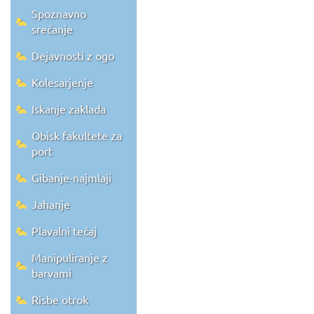
Spoznavno
srečanje
Dejavnosti z ogo
Kolesarjenje
Iskanje zaklada
Obisk fakultete za
port
Gibanje-najmlaji
Jahanje
Plavalni tečaj
Manipuliranje z
barvami
Risbe otrok