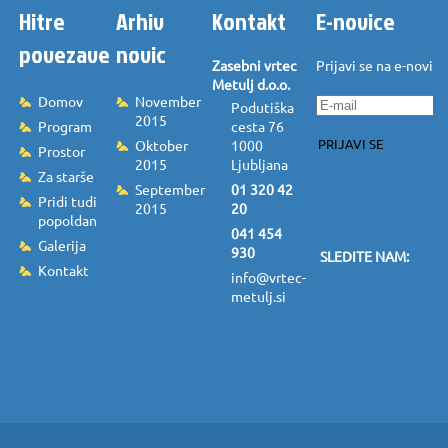
Hitre
Arhiv
Kontakt
E-novice
povezave
novic
Zasebni vrtec
Prijavi se na e-novice
Metulj d.o.o.
Domov
November
Podutiška
2015
Program
cesta 76
PRIJAVI SE
Oktober
1000
Prostor
2015
Ljubljana
Za starše
September
01 320 42
Pridi tudi
2015
20
popoldan
041 454
Galerija
930
SLEDITE NAM:
Kontakt
info@vrtec-
metulj.si