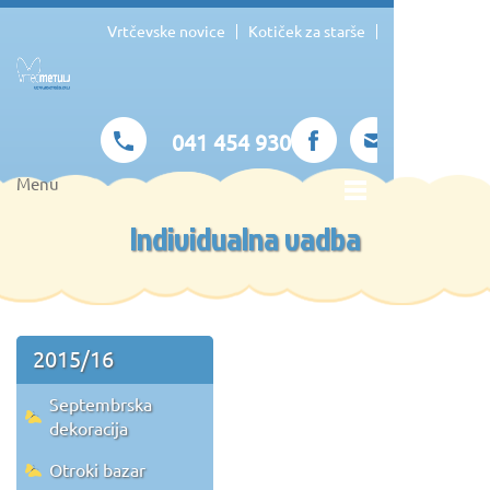
Vrtčevske novice
Kotiček za starše
041 454 930
Menu
Individualna vadba
2015/16
Septembrska
dekoracija
Otroki bazar