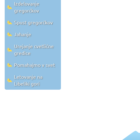
Izdelovanje
gregorčkov
Spust gregorčkov
Jahanje
Urejanje cvetlične
gredice
Pomahajmo v svet
Letovanje na
Libeliki gori