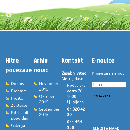
Hitre
Arhiv
Kontakt
E-novice
povezave
novic
Zasebni vrtec
Prijavi se na e-novice
Metulj d.o.o.
Domov
November
Podutiška
2015
Program
cesta 76
PRIJAVI SE
Oktober
1000
Prostor
2015
Ljubljana
Za starše
September
01 320 42
Pridi tudi
2015
20
popoldan
041 454
Galerija
930
SLEDITE NAM: