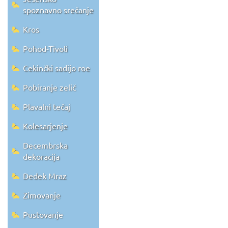
spoznavno srečanje
Kros
Pohod-Tivoli
Cekinčki sadijo roe
Pobiranje zelič
Plavalni tečaj
Kolesarjenje
Decembrska
dekoracija
Dedek Mraz
Zimovanje
Pustovanje