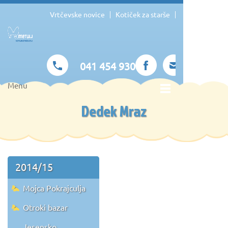
Vrtčevske novice
Kotiček za starše
041 454 930
Menu
Dedek Mraz
2014/15
Mojca Pokrajculja
Otroki bazar
Jesensko