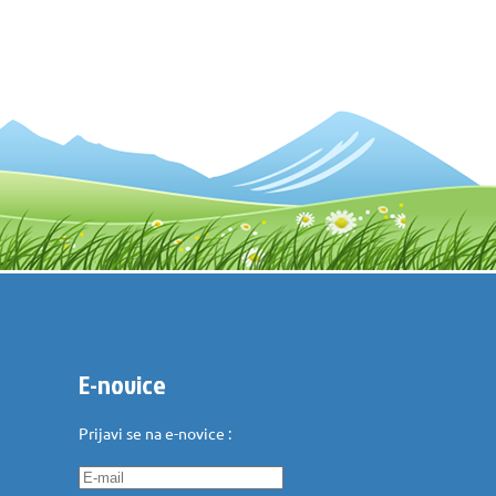
E-novice
Prijavi se na e-novice :