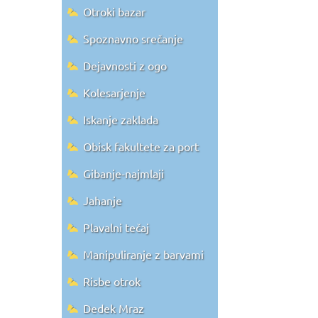
Otroki bazar
Spoznavno srečanje
Dejavnosti z ogo
Kolesarjenje
Iskanje zaklada
Obisk fakultete za port
Gibanje-najmlaji
Jahanje
Plavalni tečaj
Manipuliranje z barvami
Risbe otrok
Dedek Mraz