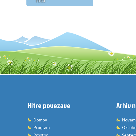
rtiču
Hitre povezave
Arhiv n
Domov
Novem
Program
Oktobe
Prostor
Septem