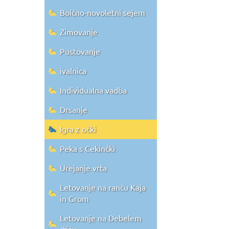
Boično-novoletni sejem
Zimovanje
Pustovanje
ivalnica
Individualna vadba
Drsanje
Igra z očki
Peka s Cekinčki
Urejanje vrta
Letovanje na ranču Kaja
in Grom
Letovanje na Debelem