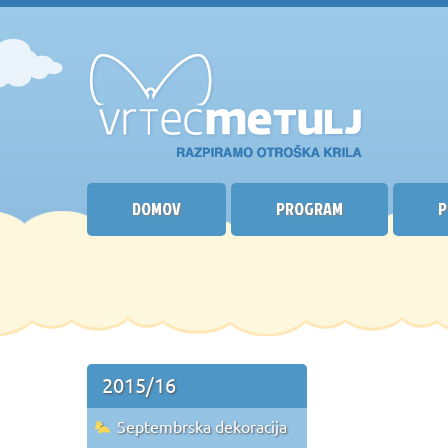
DOMOV
PROGRAM
P
2015/16
Septembrska dekoracija